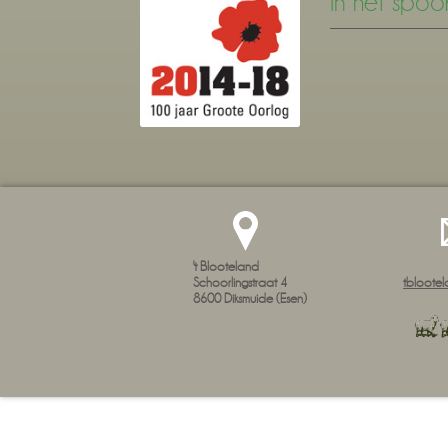
In het spoo
't Blooteland
Schoorlingstraat 4
tblootel
8600
Diksmuide (Esen)