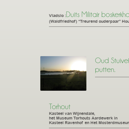
Duits Militair boskerkho
Vladslo :
(Waldfriedhof) “Treurend ouderpaar” Hou
Oud Stuivek
putten.
Torhout
Kasteel van Wijnendale,
het Museum Torhouts Aardewerk in
Kasteel Ravenhof en Het Mosterdmuseu