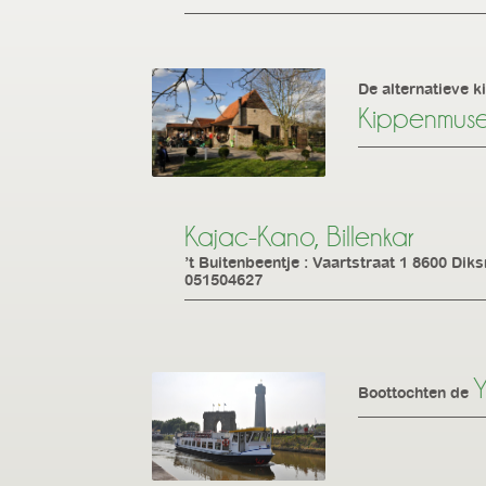
De alternatieve k
Kippenmus
Kajac-Kano, Billenkar
’t Buitenbeentje : Vaartstraat 1 8600 Diks
051504627
Y
Boottochten de