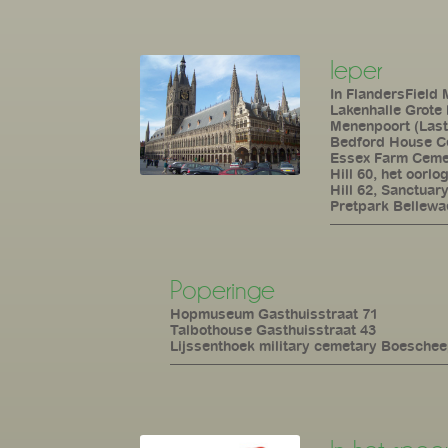
Ieper
In FlandersField
Lakenhalle Grote
Menenpoort (Last
Bedford House Ce
Essex Farm Ceme
Hill 60, het oorl
Hill 62, Sanctuar
Pretpark Bellew
Poperinge
Hopmuseum Gasthuisstraat 71
Talbothouse Gasthuisstraat 43
Lijssenthoek military cemetary Boesche