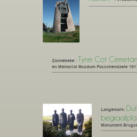
Tyne Cot Cemetar
Zonnebeke :
en Memorial Museum Passchendaele 191
Duit
Langemark:
begraafpla
Monument Brugs