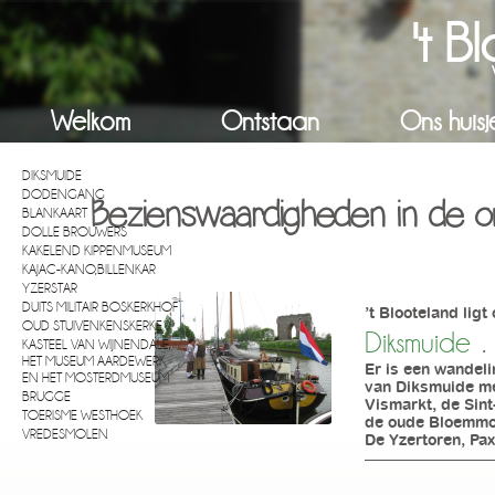
't B
Welkom
Ontstaan
Ons huisj
DIKSMUIDE
DODENGANG
Bezienswaardigheden in de o
BLANKAART
DOLLE BROUWERS
KAKELEND KIPPENMUSEUM
KAJAC-KANO,BILLENKAR
YZERSTAR
DUITS MILITAIR BOSKERKHOF
’t Blooteland lig
OUD STUIVENKENSKERKE
Diksmuide
KASTEEL VAN WIJNENDALE,
.
HET MUSEUM AARDEWERK
Er is een wandeli
EN HET MOSTERDMUSEUM
van Diksmuide met
BRUGGE
Vismarkt, de Sint
TOERISME WESTHOEK
de oude Bloemmol
VREDESMOLEN
De Yzertoren, Pax